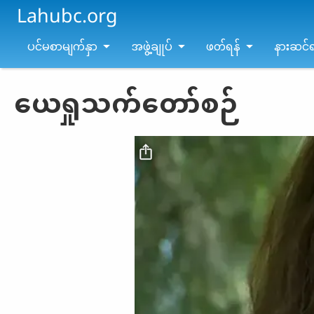
Skip to main content
Lahubc.org
ပင်မစာမျက်နှာ
အဖွဲ့ချုပ်
ဖတ်ရန်
နားဆင်ရ
ယေရှုသက်တော်စဉ်