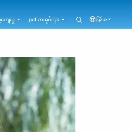
ကျေးမှု
pdf စာအုပ်များ
မြန်မာ
Select your lan