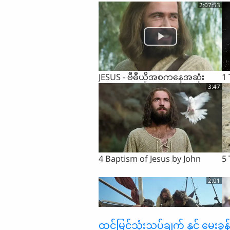
2:07:53
JESUS - ဗီဓီယိုအစကနေအဆုံး
1
3:47
4 Baptism of Jesus by John
5 
2:01
ထင်မြင်သုံးသပ်ချက် နှင့် မေးခွန်းမ