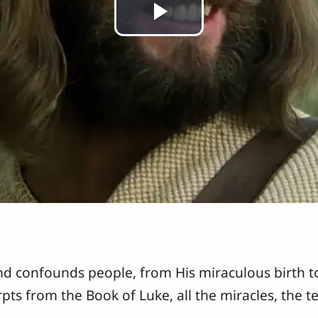
Play
Video
nd confounds people, from His miraculous birth to
rpts from the Book of Luke, all the miracles, the t