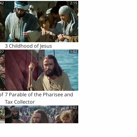
:42
2:15
3 Childhood of Jesus
:07
1:02
of
7 Parable of the Pharisee and
Tax Collector
:10
1:02