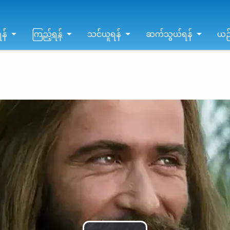
န်
ကြည့်ရန်
သင်ယူရန်
ဆက်သွယ်ရန်
ယဉ်