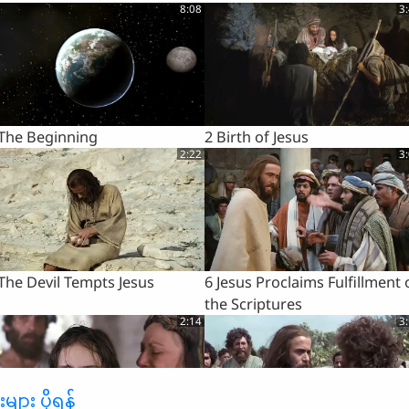
8:08
3
 The Beginning
2 Birth of Jesus
2:22
3
The Devil Tempts Jesus
6 Jesus Proclaims Fulfillment 
the Scriptures
2:14
3
ျား ပို့ရန်